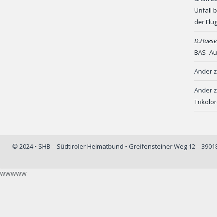
Unfall 
der Flu
D.Haese
BAS- Au
Ander
Ander
Trikolo
© 2024 • SHB – Südtiroler Heimatbund • Greifensteiner Weg 12 – 390
wwwww