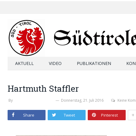
AKTUELL
VIDEO
PUBLIKATIONEN
KON
Hartmuth Staffler
By
THOMAS OBERRAUCH
Donnerstag, 21. Juli 2016
Keine Kom
+
Share
Tweet
Pinterest