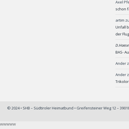
Axel Pf
schon f
artim
z
Unfall 
der Flu
D.Haese
BAS- Au
Ander
Ander
Trikolo
© 2024 • SHB – Südtiroler Heimatbund • Greifensteiner Weg 12 – 390
wwwww